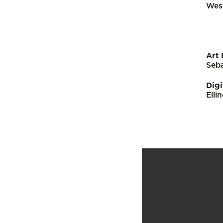
Wes
Art 
Seb
Digi
Elli