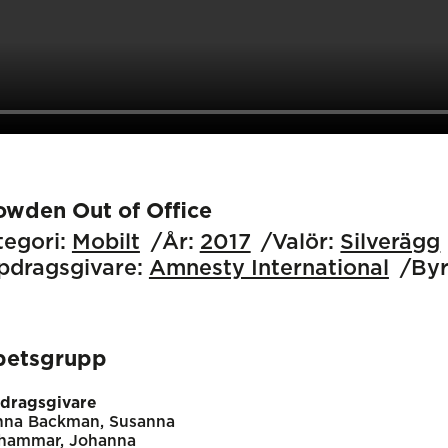
owden Out of Office
egori:
Mobilt
År:
2017
Valör:
Silverägg
pdragsgivare:
Amnesty International
Byr
betsgrupp
dragsgivare
nna Backman, Susanna
hammar, Johanna