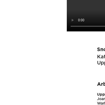
Sn
Kat
Up
Ar
Upp
Joa
War