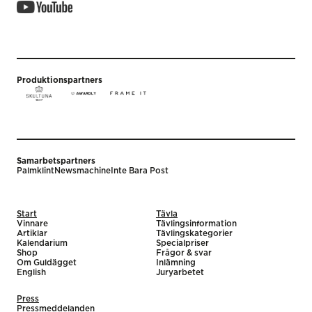
Produktionspartners
Samarbetspartners
Palmklint
Newsmachine
Inte Bara Post
Start
Tävla
Vinnare
Tävlingsinformation
Artiklar
Tävlingskategorier
Kalendarium
Specialpriser
Shop
Frågor & svar
Om Guldägget
Inlämning
English
Juryarbetet
Press
Pressmeddelanden