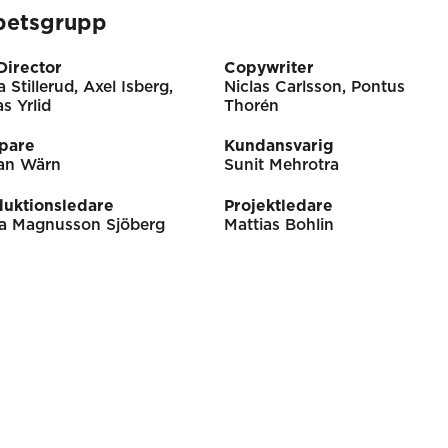
betsgrupp
Director
Copywriter
 Stillerud, Axel Isberg,
Niclas Carlsson, Pontus
s Yrlid
Thorén
ppare
Kundansvarig
an Wärn
Sunit Mehrotra
duktionsledare
Projektledare
a Magnusson Sjöberg
Mattias Bohlin