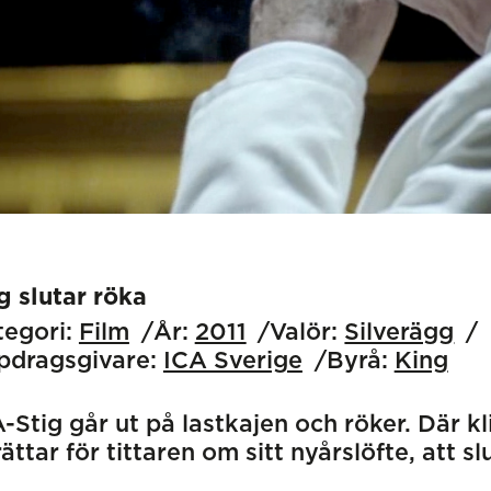
g slutar röka
egori:
Film
År:
2011
Valör:
Silverägg
pdragsgivare:
ICA Sverige
Byrå:
King
-Stig går ut på lastkajen och röker. Där kl
ättar för tittaren om sitt nyårslöfte, att sl