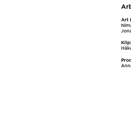
Ar
Art 
Nima
Jona
Kli
Håk
Pro
Ann