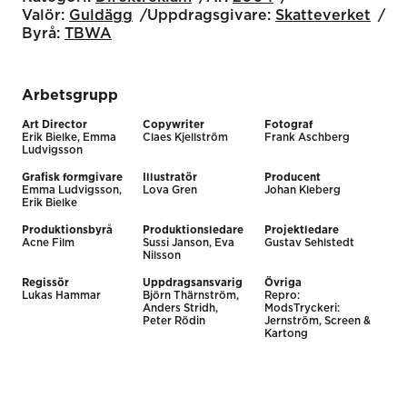
Valör:
Guldägg
Uppdragsgivare:
Skatteverket
Byrå:
TBWA
Arbetsgrupp
Art Director
Copywriter
Fotograf
Erik Bielke, Emma
Claes Kjellström
Frank Aschberg
Ludvigsson
Grafisk formgivare
Illustratör
Producent
Emma Ludvigsson,
Lova Gren
Johan Kleberg
Erik Bielke
Produktionsbyrå
Produktionsledare
Projektledare
Acne Film
Sussi Janson, Eva
Gustav Sehlstedt
Nilsson
Regissör
Uppdragsansvarig
Övriga
Lukas Hammar
Björn Thärnström,
Repro:
Anders Stridh,
ModsTryckeri:
Peter Rödin
Jernström, Screen &
Kartong