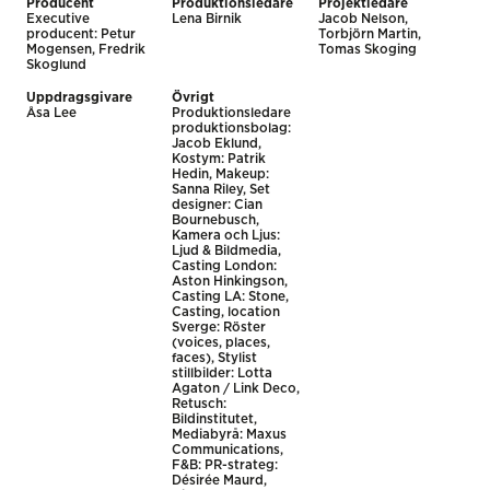
Producent
Produktionsledare
Projektledare
Executive
Lena Birnik
Jacob Nelson,
producent: Petur
Torbjörn Martin,
Mogensen, Fredrik
Tomas Skoging
Skoglund
Uppdragsgivare
Övrigt
Åsa Lee
Produktionsledare
produktionsbolag:
Jacob Eklund,
Kostym: Patrik
Hedin, Makeup:
Sanna Riley, Set
designer: Cian
Bournebusch,
Kamera och Ljus:
Ljud & Bildmedia,
Casting London:
Aston Hinkingson,
Casting LA: Stone,
Casting, location
Sverge: Röster
(voices, places,
faces), Stylist
stillbilder: Lotta
Agaton / Link Deco,
Retusch:
Bildinstitutet,
Mediabyrå: Maxus
Communications,
F&B: PR-strateg:
Désirée Maurd,