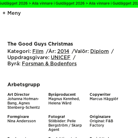
uldägget 2026 > Alla vinnare i Guldägget 2026 > Alla vinnare i Guldägget 2026
Meny
The Good Guys Christmas
Kategori:
Film
År:
2014
Valör:
Diplom
Uppdragsgivare:
UNICEF
Byrå:
Forsman & Bodenfors
Arbetsgrupp
Art Director
Byråproducent
Copywriter
Johanna Hofman-
Magnus Kennhed,
Marcus Hägglöf
Bang, Agnes
Helena Wård
Stenberg-Schentz
Formgivare
Fotograf
Originalare
Nina Andersson
Stillbilder: Pelle
Original: F&B
Bergström / Skarp
Factory
Agent