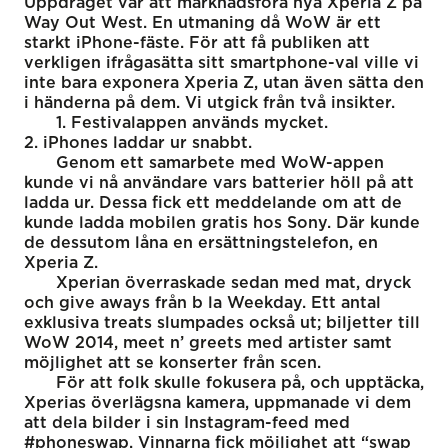
Uppdraget var att marknadsföra nya Xperia Z på
Way Out West. En utmaning då WoW är ett
starkt iPhone-fäste. För att få publiken att
verkligen ifrågasätta sitt smartphone-val ville vi
inte bara exponera Xperia Z, utan även sätta den
i händerna på dem. Vi utgick från två insikter.
1. Festivalappen används mycket.
2. iPhones laddar ur snabbt.
Genom ett samarbete med WoW-appen
kunde vi nå användare vars batterier höll på att
ladda ur. Dessa fick ett meddelande om att de
kunde ladda mobilen gratis hos Sony. Där kunde
de dessutom låna en ersättningstelefon, en
Xperia Z.
Xperian överraskade sedan med mat, dryck
och give aways från b la Weekday. Ett antal
exklusiva treats slumpades också ut; biljetter till
WoW 2014, meet n’ greets med artister samt
möjlighet att se konserter från scen.
För att folk skulle fokusera på, och upptäcka,
Xperias överlägsna kamera, uppmanade vi dem
att dela bilder i sin Instagram-feed med
#phoneswap. Vinnarna fick möjlighet att “swap