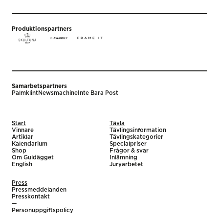
Produktionspartners
Samarbetspartners
Palmklint
Newsmachine
Inte Bara Post
Start
Tävla
Vinnare
Tävlingsinformation
Artiklar
Tävlingskategorier
Kalendarium
Specialpriser
Shop
Frågor & svar
Om Guldägget
Inlämning
English
Juryarbetet
Press
Pressmeddelanden
Presskontakt
—
Personuppgiftspolicy