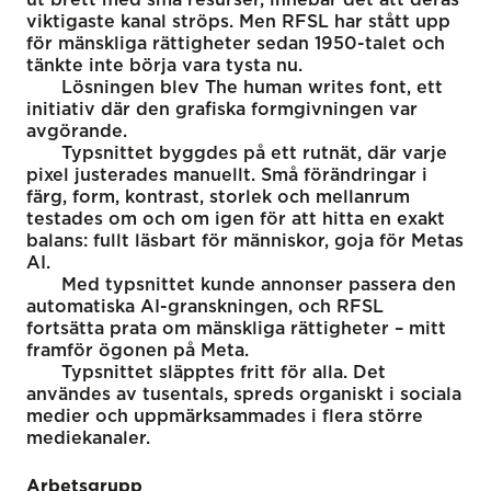
viktigaste kanal ströps. Men RFSL har stått upp
för mänskliga rättigheter sedan 1950-talet och
tänkte inte börja vara tysta nu.
Lösningen blev The human writes font, ett
initiativ där den grafiska formgivningen var
avgörande.
Typsnittet byggdes på ett rutnät, där varje
pixel justerades manuellt. Små förändringar i
färg, form, kontrast, storlek och mellanrum
testades om och om igen för att hitta en exakt
balans: fullt läsbart för människor, goja för Metas
AI.
Med typsnittet kunde annonser passera den
automatiska AI-granskningen, och RFSL
fortsätta prata om mänskliga rättigheter – mitt
framför ögonen på Meta.
Typsnittet släpptes fritt för alla. Det
användes av tusentals, spreds organiskt i sociala
medier och uppmärksammades i flera större
mediekanaler.
Arbetsgrupp