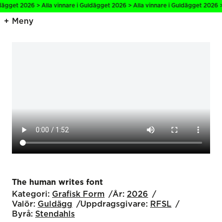
ägget 2026 > Alla vinnare i Guldägget 2026 > Alla vinnare i Guldägget 2026 > A
Meny
The human writes font
Kategori:
Grafisk Form
År:
2026
Valör:
Guldägg
Uppdragsgivare:
RFSL
Byrå:
Stendahls