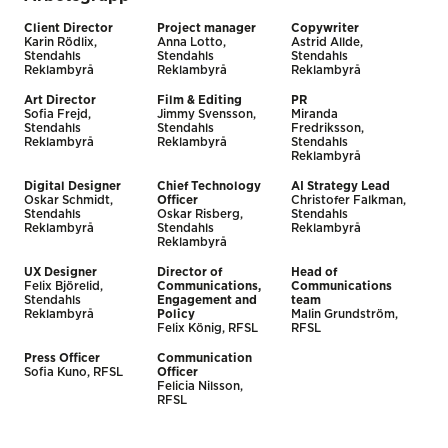
Client Director
Project manager
Copywriter
Karin Rödlix,
Anna Lotto,
Astrid Allde,
Stendahls
Stendahls
Stendahls
Reklambyrå
Reklambyrå
Reklambyrå
Art Director
Film & Editing
PR
Sofia Frejd,
Jimmy Svensson,
Miranda
Stendahls
Stendahls
Fredriksson,
Reklambyrå
Reklambyrå
Stendahls
Reklambyrå
Digital Designer
Chief Technology
AI Strategy Lead
Oskar Schmidt,
Officer
Christofer Falkman,
Stendahls
Oskar Risberg,
Stendahls
Reklambyrå
Stendahls
Reklambyrå
Reklambyrå
UX Designer
Director of
Head of
Felix Björelid,
Communications,
Communications
Stendahls
Engagement and
team
Reklambyrå
Policy
Malin Grundström,
Felix König, RFSL
RFSL
Press Officer
Communication
Sofia Kuno, RFSL
Officer
Felicia Nilsson,
RFSL