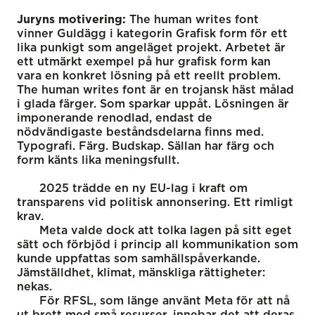
Juryns motivering:
The human writes font
vinner Guldägg i kategorin Grafisk form för ett
lika punkigt som angeläget projekt. Arbetet är
ett utmärkt exempel på hur grafisk form kan
vara en konkret lösning på ett reellt problem.
The human writes font är en trojansk häst målad
i glada färger. Som sparkar uppåt. Lösningen är
imponerande renodlad, endast de
nödvändigaste beståndsdelarna finns med.
Typografi. Färg. Budskap. Sällan har färg och
form känts lika meningsfullt.
2025 trädde en ny EU-lag i kraft om
transparens vid politisk annonsering. Ett rimligt
krav.
Meta valde dock att tolka lagen på sitt eget
sätt och förbjöd i princip all kommunikation som
kunde uppfattas som samhällspåverkande.
Jämställdhet, klimat, mänskliga rättigheter:
nekas.
För RFSL, som länge använt Meta för att nå
ut brett med små resurser, innebar det att deras