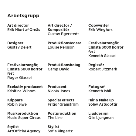
Arbetsgrupp
Art director
Art director /
Copywriter
Erik Hiort af Ornäs
Kompositör
Erik Wingfors
Gustav Egerstedt
Designer
Produktionsledare
Festivalarrangör,
Gustav Dejert
Louise Persson
Elmsta 3000 horror
fest
Kenneth Glassel
Festivalarrangör,
Produktionsbolag
Regissör
Elmsta 3000 horror
Camp David
Robert Jitzmark
fest
Roger Glassel
Exekutiv producent
Producent
Fotograf
Krisitina Wibom
Nicola Jones
Kenneth Ishii
Klippare
Special effects
Hår & Make up
Robin Siwe
Fritjof Granström
Soley Astudottir
Musikproduktion
Postproduktion
Ljuddesign
Music Super Circus
The Line
Olle Ljungman
Stylist
Stylist
ArtOfficial Agency
Sofia Ringertz