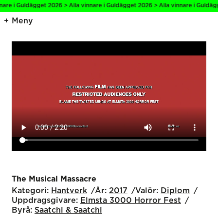
nare i Guldägget 2026 > Alla vinnare i Guldägget 2026 > Alla vinnare i Guldägg
Meny
The Musical Massacre
Kategori:
Hantverk
År:
2017
Valör:
Diplom
Uppdragsgivare:
Elmsta 3000 Horror Fest
Byrå:
Saatchi & Saatchi