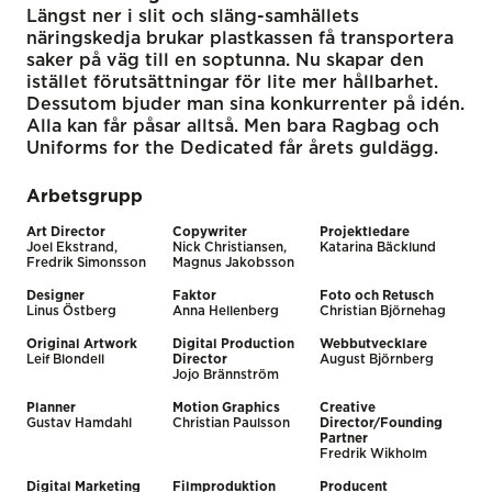
Längst ner i slit och släng-samhällets
näringskedja brukar plastkassen få transportera
saker på väg till en soptunna. Nu skapar den
istället förutsättningar för lite mer hållbarhet.
Dessutom bjuder man sina konkurrenter på idén.
Alla kan får påsar alltså. Men bara Ragbag och
Uniforms for the Dedicated får årets guldägg.
Arbetsgrupp
Art Director
Copywriter
Projektledare
Joel Ekstrand,
Nick Christiansen,
Katarina Bäcklund
Fredrik Simonsson
Magnus Jakobsson
Designer
Faktor
Foto och Retusch
Linus Östberg
Anna Hellenberg
Christian Björnehag
Original Artwork
Digital Production
Webbutvecklare
Leif Blondell
Director
August Björnberg
Jojo Brännström
Planner
Motion Graphics
Creative
Gustav Hamdahl
Christian Paulsson
Director/Founding
Partner
Fredrik Wikholm
Digital Marketing
Filmproduktion
Producent