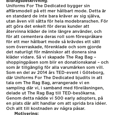
Bidragsbeskrivning
:
Uniforms For The Dedicated bygger sin
affärsmodell på ett mer hållbart mode. Detta är
en standard de inte bara kräver av sig själva,
utan även vill sätta för hela modebranschen. För
att göra det enkelt för deras kunder att
återvinna kläder de inte längre använder, och
för att cementera deras roll som förespråkare
för ett mer hållbart mode så krävdes ett sätt
som överraskade, förenklade och som gjorde
det naturligt för människor att donera sina
kläder vidare. Så vi skapade The Rag Bag –
shoppingpåsen som blir en donationskanal – och
som är tillgänglig för alla varumärken som vill.
Som en del av 2014 års TED-event i Göteborg,
där Uniforms For The Dedicated bjudits in att
tala om The Rag Bag, arrangerade vi en
sampling där vi, i samband med föreläsningen,
delade ut The Rag Bag till TED-besökarna.
Genom detta nådde vi 500 early adopters, på
en plats där allt handlar om att sprida bra idéer.
Och allt till kostnaden av några påsar.
Motivering: