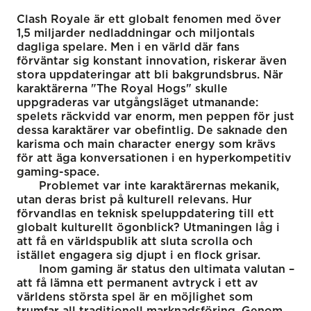
Clash Royale är ett globalt fenomen med över
1,5 miljarder nedladdningar och miljontals
dagliga spelare. Men i en värld där fans
förväntar sig konstant innovation, riskerar även
stora uppdateringar att bli bakgrundsbrus. När
karaktärerna "The Royal Hogs" skulle
uppgraderas var utgångsläget utmanande:
spelets räckvidd var enorm, men peppen för just
dessa karaktärer var obefintlig. De saknade den
karisma och main character energy som krävs
för att äga konversationen i en hyperkompetitiv
gaming-space.
Problemet var inte karaktärernas mekanik,
utan deras brist på kulturell relevans. Hur
förvandlas en teknisk speluppdatering till ett
globalt kulturellt ögonblick? Utmaningen låg i
att få en världspublik att sluta scrolla och
istället engagera sig djupt i en flock grisar.
Inom gaming är status den ultimata valutan –
att få lämna ett permanent avtryck i ett av
världens största spel är en möjlighet som
trumfar all traditionell marknadsföring. Genom