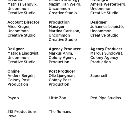
Creative
Head of Strategy
Strategist
Mathias Sandvik,
Maximillian Weigl,
Amelia Westerberg,
Uncommon
Uncommon
Uncommon
Creative Studio
Creative Studio
Creative Studio
Account Director
Production
Designer
Alice Kruger,
Manager
Johannes Leipistö,
Uncommon
Martina Carlsson,
Uncommon
Creative Studio
Uncommon
Creative Studio
Creative Studio
Designer
Agency Producer
Agency Producer
Matilda Lindqvist,
Markus Ahlm,
Marcus Sundqvist,
Uncommon
Colony Agency
Colony Agency
Creative Studio
Production
Production
Online
Post Producer
Anders Bergén,
Olle Ljungman,
Supercell
Colony Post
Colony Post
Production
Production
Psyop
Little Zoo
Red Pipe Studios
515 Productions
The Romans
Iowa