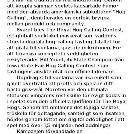
att koppla samman spelets kaosartade humor
med den absurda amerikanska subkulturen "Hog
Calling", identifierades en perfekt brygga
mellan produkt och community.
Svaret blev The Royal Hog Calling Contest,
ett globalt spektakel maskerat som världens
största digitala hog-calling tävling. Istället för
att prata till spelarna, gavs de mikrofonen. För
att förankra konceptet i verkligheten
rekryterades Bill Yount, 3x State Champion från
Iowa State Fair Hog Calling Contest, som
tävlingens ansikte utåt och officiell domare.
Uppdraget till spelarna var lika enkelt som
galet: överträffa ett proffs och spela in ditt
bästa gris-vrål. Moroten var den ultimata
statusen: vinnarens röst skulle för evigt kodas in
i spelet som den officiella ljudfilen för The Royal
Hogs. Genom att omfamna det löjliga sänktes
tröskeln för deltagande, samtidigt som insatsen
höjdes genom löftet om digital odödlighet i ett
spel med över 1,5 miljarder nedladdningar.
Kampanjen förvandlade en