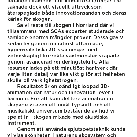
ledande i kampen mot klimatförändringar. De
saknade dock ett visuellt uttryck som
återspeglade både innovationsandan och deras
kärlek för skogen.
Så vi reste till skogen i Norrland där vi
tillsammans med SCAs experter studerade och
samlade enorma mängder prover. Dessa gav vi
sedan liv genom minutiöst utformade,
hyperrealistiska 3D-skanningar med
vetenskapligt korrekta växtmönster skapade
genom avancerad renderingsteknik. Alla
resurser lades på ett minutiöst hantverk där
varje liten detalj var lika viktig för att helheten
skulle bli verklighetstrogen.
Resultatet är en oändligt loopad 3D-
animation där natur och innovation lever i
harmoni. För att komplettera animationen
skapade vi även ett unikt typsnitt och ett
musikaliskt universum bestående av ljud vi
spelat in i skogen mixade med akustiska
instrument.
Genom att använda spjutspetsteknik kunde
vi visa skönheten i naturens ekosystem och