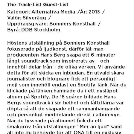
The Track-List Guest-List
Kategori:
Alternativa Media
År:
2013
Valör:
Silverägg
Uppdragsgivare:
Bonniers Konsthall
Byrå:
DDB Stockholm
Höstens utställning på Bonniers Konsthall
fokuserade på ljudkonst, därför lät man
producenten Hans Berg skapa ett 6-minuter
långt soundtrack som inspirerats av – och
innehöll delar från – de olika verken. Vi använde
detta för att skicka en inbjudan. En utvald skara
journalister och bloggare fick ett personligt
mejl som innehöll endast en Spotify-länk. När du
klickade på länken hamnade du i ett nysläppt
album på Spotify. De 18 spåren bildade Hans
Bergs soundtrack i sin helhet och låttitlarna var
döpta så att de skapade ett sammanhängande
och personligt meddelande direkt i albumvyn.
När du lyssnade på albumet fick du ett
smakprov från utställningen ”Mer än ljud” samt
all info du behövde för att OSA till en exklusiv