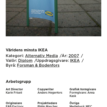
Världens minsta IKEA
Kategori:
Alternativ Media
År:
2007
Valör:
Diplom
Uppdragsgivare:
IKEA
Byrå:
Forsman & Bodenfors
Arbetsgrupp
Art Director
Copywriter
Grafisk formgivare
Karin Frisell
Anders Hegerfors
Formgivare: Anna
Kask
Originalare
Projektledare
Övriga
F&B Factory
Philip Mascher
Mediebyrå: MEC