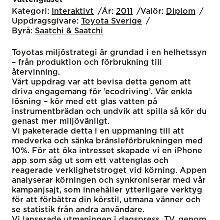
Kategori:
Interaktivt
År:
2011
Valör:
Diplom
Uppdragsgivare:
Toyota Sverige
Byrå:
Saatchi & Saatchi
Toyotas miljöstrategi är grundad i en helhetssyn
– från produktion och förbrukning till
återvinning.
Vårt uppdrag var att bevisa detta genom att
driva engagemang för ’ecodriving’. Vår enkla
lösning – kör med ett glas vatten på
instrumentbrädan och undvik att spilla så kör du
genast mer miljövänligt.
Vi paketerade detta i en uppmaning till att
medverka och sänka bränsleförbrukningen med
10%. För att öka intresset skapade vi en iPhone
app som såg ut som ett vattenglas och
reagerade verklighetstroget vid körning. Appen
analyserar körningen och synkroniserar med vår
kampanjsajt, som innehåller ytterligare verktyg
för att förbättra din körstil, utmana vänner och
se statistik från andra användare.
Vi lanserade utmaningen i dagspress, TV, genom