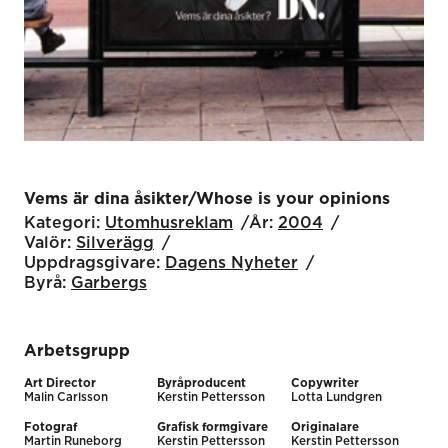
Vems är dina åsikter/Whose is your opinions
Kategori:
Utomhus­reklam
År:
2004
Valör:
Silverägg
Uppdragsgivare:
Dagens Nyheter
Byrå:
Garbergs
Arbetsgrupp
Art Director
Byråproducent
Copywriter
Malin Carlsson
Kerstin Pettersson
Lotta Lundgren
Fotograf
Grafisk formgivare
Originalare
Martin Runeborg
Kerstin Pettersson
Kerstin Pettersson