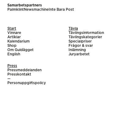
Samarbetspartners
Palmklint
Newsmachine
Inte Bara Post
Start
Tävla
Vinnare
Tävlingsinformation
Artiklar
Tävlingskategorier
Kalendarium
Specialpriser
Shop
Frågor & svar
Om Guldägget
Inlämning
English
Juryarbetet
Press
Pressmeddelanden
Presskontakt
—
Personuppgiftspolicy