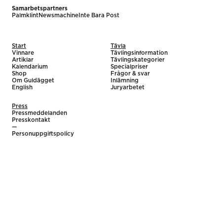
Samarbetspartners
Palmklint
Newsmachine
Inte Bara Post
Start
Tävla
Vinnare
Tävlingsinformation
Artiklar
Tävlingskategorier
Kalendarium
Specialpriser
Shop
Frågor & svar
Om Guldägget
Inlämning
English
Juryarbetet
Press
Pressmeddelanden
Presskontakt
—
Personuppgiftspolicy