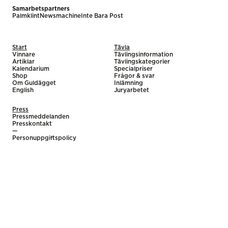
Samarbetspartners
Palmklint
Newsmachine
Inte Bara Post
Start
Tävla
Vinnare
Tävlingsinformation
Artiklar
Tävlingskategorier
Kalendarium
Specialpriser
Shop
Frågor & svar
Om Guldägget
Inlämning
English
Juryarbetet
Press
Pressmeddelanden
Presskontakt
—
Personuppgiftspolicy