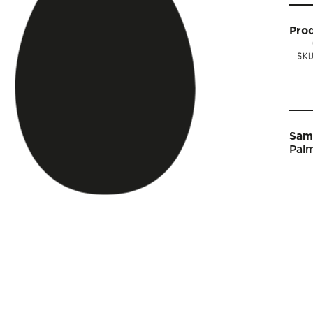
Pro
Sam
Palm
Star
Vin
Arti
Kal
Sho
Om 
Engl