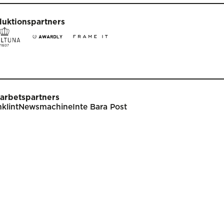
duktionspartners
arbetspartners
klint
Newsmachine
Inte Bara Post
t
Tävla
nare
Tävlingsinformation
klar
Tävlingskategorier
endarium
Specialpriser
p
Frågor & svar
Guldägget
Inlämning
ish
Juryarbetet