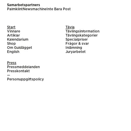
Samarbetspartners
Palmklint
Newsmachine
Inte Bara Post
Start
Tävla
Vinnare
Tävlingsinformation
Artiklar
Tävlingskategorier
Kalendarium
Specialpriser
Shop
Frågor & svar
Om Guldägget
Inlämning
English
Juryarbetet
Press
Pressmeddelanden
Presskontakt
—
Personuppgiftspolicy