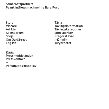
Samarbetspartners
Palmklint
Newsmachine
Inte Bara Post
Start
Tävla
Vinnare
Tävlingsinformation
Artiklar
Tävlingskategorier
Kalendarium
Specialpriser
Shop
Frågor & svar
Om Guldägget
Inlämning
English
Juryarbetet
Press
Pressmeddelanden
Presskontakt
—
Personuppgiftspolicy