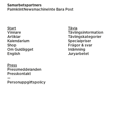
Samarbetspartners
Palmklint
Newsmachine
Inte Bara Post
Start
Tävla
Vinnare
Tävlingsinformation
Artiklar
Tävlingskategorier
Kalendarium
Specialpriser
Shop
Frågor & svar
Om Guldägget
Inlämning
English
Juryarbetet
Press
Pressmeddelanden
Presskontakt
—
Personuppgiftspolicy