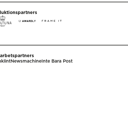
duktionspartners
arbetspartners
klint
Newsmachine
Inte Bara Post
t
Tävla
nare
Tävlingsinformation
klar
Tävlingskategorier
endarium
Specialpriser
p
Frågor & svar
Guldägget
Inlämning
ish
Juryarbetet