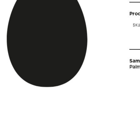
Pro
Sam
Palm
Star
Vin
Arti
Kal
Sho
Om 
Engl