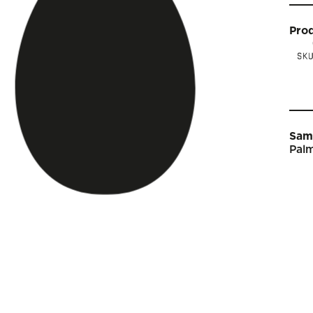
Pro
Sam
Palm
Star
Vin
Arti
Kal
Sho
Om 
Engl