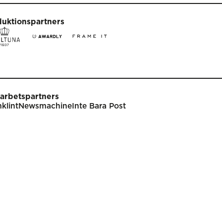
duktionspartners
arbetspartners
klint
Newsmachine
Inte Bara Post
t
Tävla
nare
Tävlingsinformation
klar
Tävlingskategorier
endarium
Specialpriser
p
Frågor & svar
Guldägget
Inlämning
ish
Juryarbetet