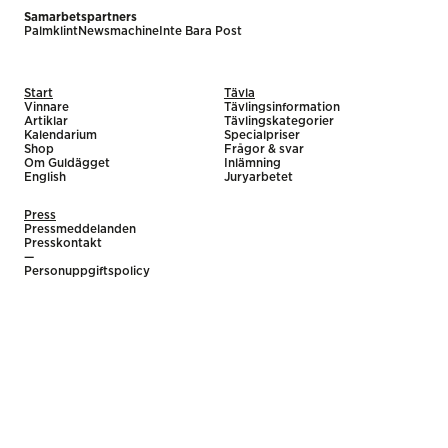
Samarbetspartners
Palmklint
Newsmachine
Inte Bara Post
Start
Tävla
Vinnare
Tävlingsinformation
Artiklar
Tävlingskategorier
Kalendarium
Specialpriser
Shop
Frågor & svar
Om Guldägget
Inlämning
English
Juryarbetet
Press
Pressmeddelanden
Presskontakt
—
Personuppgiftspolicy