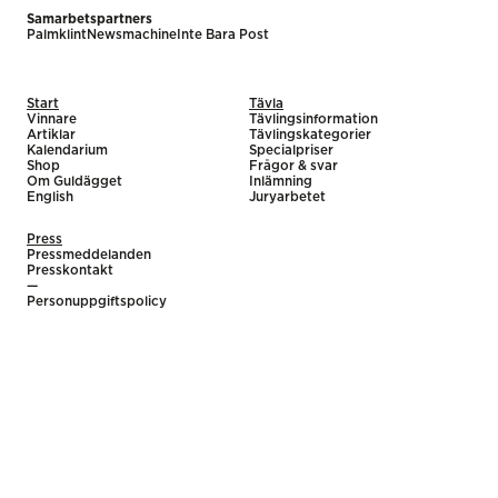
Samarbetspartners
Palmklint
Newsmachine
Inte Bara Post
Start
Tävla
Vinnare
Tävlingsinformation
Artiklar
Tävlingskategorier
Kalendarium
Specialpriser
Shop
Frågor & svar
Om Guldägget
Inlämning
English
Juryarbetet
Press
Pressmeddelanden
Presskontakt
—
Personuppgiftspolicy