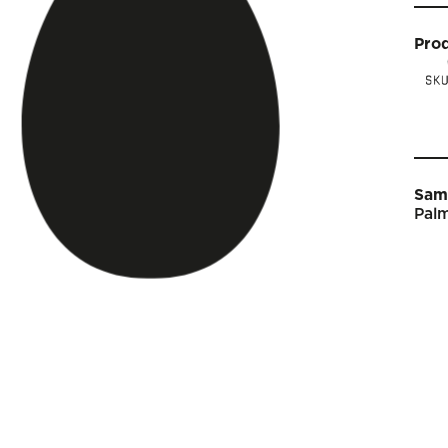
Pro
Sam
Palm
Star
Vin
Arti
Kal
Sho
Om 
Engl