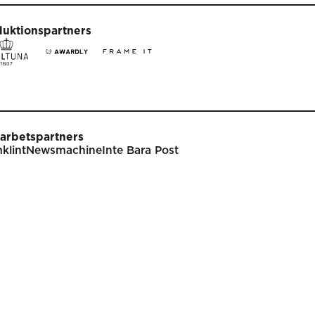
duktionspartners
arbetspartners
klint
Newsmachine
Inte Bara Post
t
Tävla
nare
Tävlingsinformation
klar
Tävlingskategorier
endarium
Specialpriser
p
Frågor & svar
Guldägget
Inlämning
ish
Juryarbetet