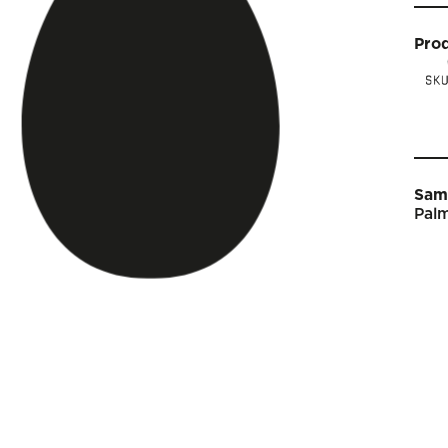
Pro
Sam
Palm
Star
Vin
Arti
Kal
Sho
Om 
Engl