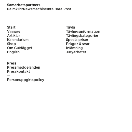
Samarbetspartners
Palmklint
Newsmachine
Inte Bara Post
Start
Tävla
Vinnare
Tävlingsinformation
Artiklar
Tävlingskategorier
Kalendarium
Specialpriser
Shop
Frågor & svar
Om Guldägget
Inlämning
English
Juryarbetet
Press
Pressmeddelanden
Presskontakt
—
Personuppgiftspolicy