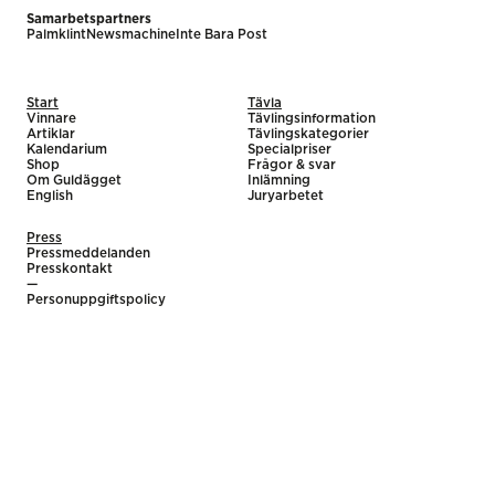
Samarbetspartners
Palmklint
Newsmachine
Inte Bara Post
Start
Tävla
Vinnare
Tävlingsinformation
Artiklar
Tävlingskategorier
Kalendarium
Specialpriser
Shop
Frågor & svar
Om Guldägget
Inlämning
English
Juryarbetet
Press
Pressmeddelanden
Presskontakt
—
Personuppgiftspolicy