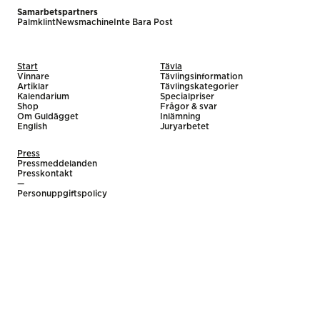
Samarbetspartners
Palmklint
Newsmachine
Inte Bara Post
Start
Tävla
Vinnare
Tävlingsinformation
Artiklar
Tävlingskategorier
Kalendarium
Specialpriser
Shop
Frågor & svar
Om Guldägget
Inlämning
English
Juryarbetet
Press
Pressmeddelanden
Presskontakt
—
Personuppgiftspolicy