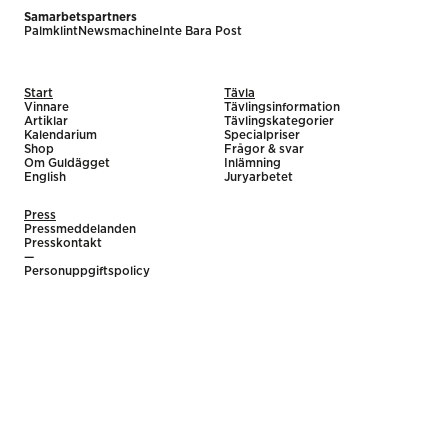
Samarbetspartners
Palmklint
Newsmachine
Inte Bara Post
Start
Tävla
Vinnare
Tävlingsinformation
Artiklar
Tävlingskategorier
Kalendarium
Specialpriser
Shop
Frågor & svar
Om Guldägget
Inlämning
English
Juryarbetet
Press
Pressmeddelanden
Presskontakt
—
Personuppgiftspolicy