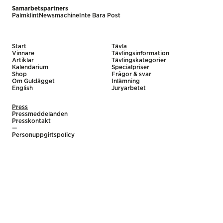
Samarbetspartners
Palmklint
Newsmachine
Inte Bara Post
Start
Tävla
Vinnare
Tävlingsinformation
Artiklar
Tävlingskategorier
Kalendarium
Specialpriser
Shop
Frågor & svar
Om Guldägget
Inlämning
English
Juryarbetet
Press
Pressmeddelanden
Presskontakt
—
Personuppgiftspolicy