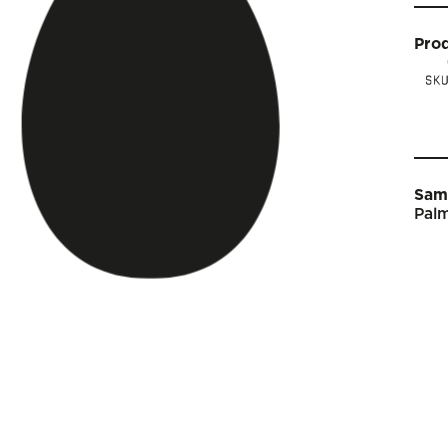
Pro
Sam
Palm
Star
Vin
Arti
Kal
Sho
Om 
Engl