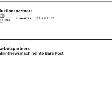
duktionspartners
arbetspartners
klint
Newsmachine
Inte Bara Post
t
Tävla
nare
Tävlingsinformation
klar
Tävlingskategorier
endarium
Specialpriser
p
Frågor & svar
Guldägget
Inlämning
ish
Juryarbetet