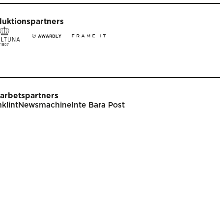
duktionspartners
arbetspartners
klint
Newsmachine
Inte Bara Post
t
Tävla
nare
Tävlingsinformation
klar
Tävlingskategorier
endarium
Specialpriser
p
Frågor & svar
Guldägget
Inlämning
ish
Juryarbetet