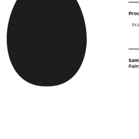
Pro
Sam
Palm
Star
Vin
Arti
Kal
Sho
Om 
Engl