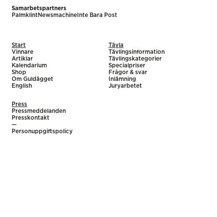
Samarbetspartners
Palmklint
Newsmachine
Inte Bara Post
Start
Tävla
Vinnare
Tävlingsinformation
Artiklar
Tävlingskategorier
Kalendarium
Specialpriser
Shop
Frågor & svar
Om Guldägget
Inlämning
English
Juryarbetet
Press
Pressmeddelanden
Presskontakt
—
Personuppgiftspolicy