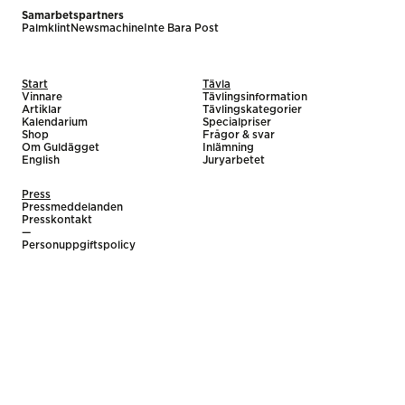
Samarbetspartners
Palmklint
Newsmachine
Inte Bara Post
Start
Tävla
Vinnare
Tävlingsinformation
Artiklar
Tävlingskategorier
Kalendarium
Specialpriser
Shop
Frågor & svar
Om Guldägget
Inlämning
English
Juryarbetet
Press
Pressmeddelanden
Presskontakt
—
Personuppgiftspolicy