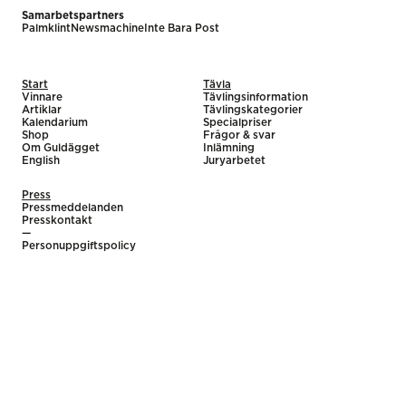
Samarbetspartners
Palmklint
Newsmachine
Inte Bara Post
Start
Tävla
Vinnare
Tävlingsinformation
Artiklar
Tävlingskategorier
Kalendarium
Specialpriser
Shop
Frågor & svar
Om Guldägget
Inlämning
English
Juryarbetet
Press
Pressmeddelanden
Presskontakt
—
Personuppgiftspolicy