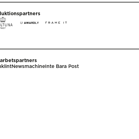
duktionspartners
arbetspartners
klint
Newsmachine
Inte Bara Post
t
Tävla
nare
Tävlingsinformation
klar
Tävlingskategorier
endarium
Specialpriser
p
Frågor & svar
Guldägget
Inlämning
ish
Juryarbetet