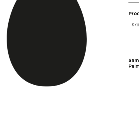
Pro
Sam
Palm
Star
Vin
Arti
Kal
Sho
Om 
Engl