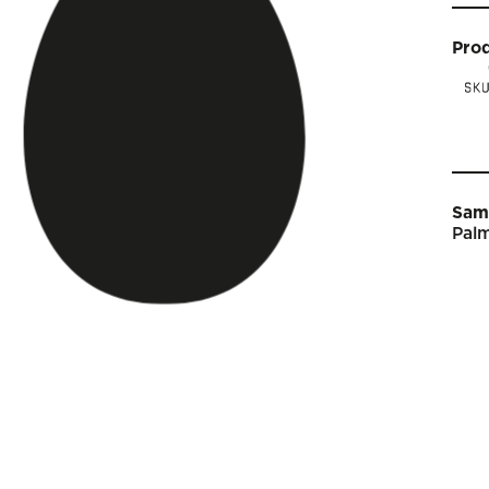
Pro
Sam
Palm
Star
Vin
Arti
Kal
Sho
Om 
Engl