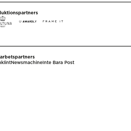
duktionspartners
arbetspartners
klint
Newsmachine
Inte Bara Post
t
Tävla
nare
Tävlingsinformation
klar
Tävlingskategorier
endarium
Specialpriser
p
Frågor & svar
Guldägget
Inlämning
ish
Juryarbetet