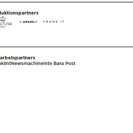
duktionspartners
arbetspartners
klint
Newsmachine
Inte Bara Post
t
Tävla
nare
Tävlingsinformation
klar
Tävlingskategorier
endarium
Specialpriser
p
Frågor & svar
Guldägget
Inlämning
ish
Juryarbetet