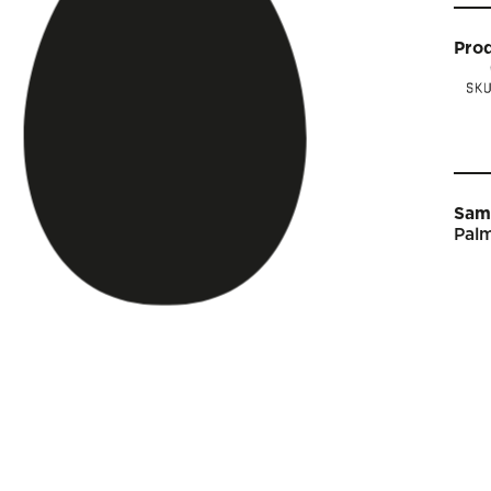
Pro
Sam
Palm
Star
Vin
Arti
Kal
Sho
Om 
Engl