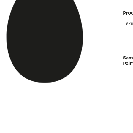
Pro
Sam
Palm
Star
Vin
Arti
Kal
Sho
Om 
Engl