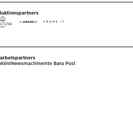
duktionspartners
arbetspartners
klint
Newsmachine
Inte Bara Post
t
Tävla
nare
Tävlingsinformation
klar
Tävlingskategorier
endarium
Specialpriser
p
Frågor & svar
Guldägget
Inlämning
ish
Juryarbetet