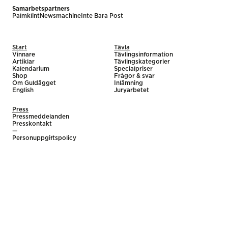
Samarbetspartners
Palmklint
Newsmachine
Inte Bara Post
Start
Tävla
Vinnare
Tävlingsinformation
Artiklar
Tävlingskategorier
Kalendarium
Specialpriser
Shop
Frågor & svar
Om Guldägget
Inlämning
English
Juryarbetet
Press
Pressmeddelanden
Presskontakt
—
Personuppgiftspolicy