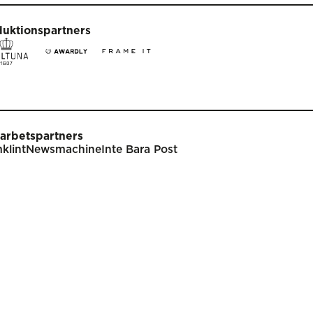
duktionspartners
arbetspartners
klint
Newsmachine
Inte Bara Post
t
Tävla
nare
Tävlingsinformation
klar
Tävlingskategorier
endarium
Specialpriser
p
Frågor & svar
Guldägget
Inlämning
ish
Juryarbetet