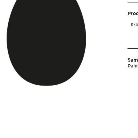
Pro
Sam
Palm
Star
Vin
Arti
Kal
Sho
Om 
Engl