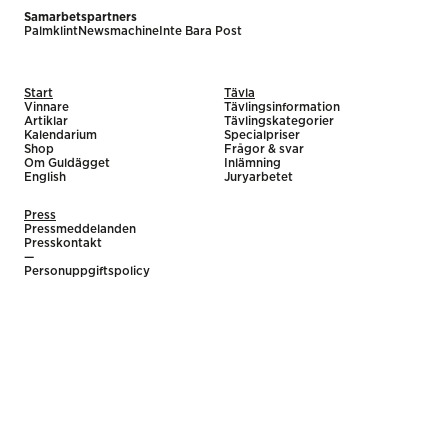
Samarbetspartners
Palmklint
Newsmachine
Inte Bara Post
Start
Tävla
Vinnare
Tävlingsinformation
Artiklar
Tävlingskategorier
Kalendarium
Specialpriser
Shop
Frågor & svar
Om Guldägget
Inlämning
English
Juryarbetet
Press
Pressmeddelanden
Presskontakt
—
Personuppgiftspolicy