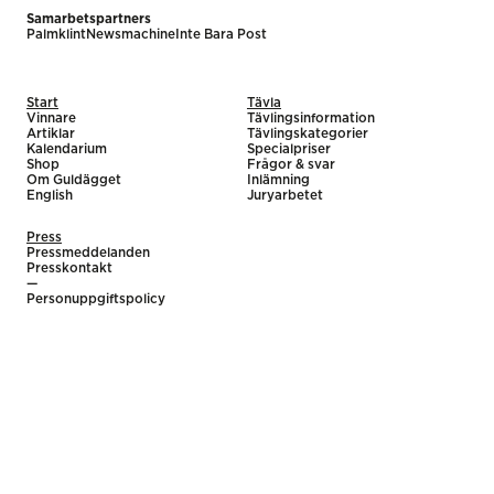
Samarbetspartners
Palmklint
Newsmachine
Inte Bara Post
Start
Tävla
Vinnare
Tävlingsinformation
Artiklar
Tävlingskategorier
Kalendarium
Specialpriser
Shop
Frågor & svar
Om Guldägget
Inlämning
English
Juryarbetet
Press
Pressmeddelanden
Presskontakt
—
Personuppgiftspolicy