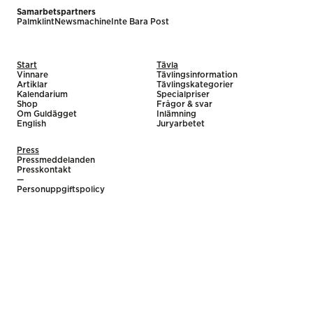
Samarbetspartners
Palmklint
Newsmachine
Inte Bara Post
Start
Tävla
Vinnare
Tävlingsinformation
Artiklar
Tävlingskategorier
Kalendarium
Specialpriser
Shop
Frågor & svar
Om Guldägget
Inlämning
English
Juryarbetet
Press
Pressmeddelanden
Presskontakt
—
Personuppgiftspolicy