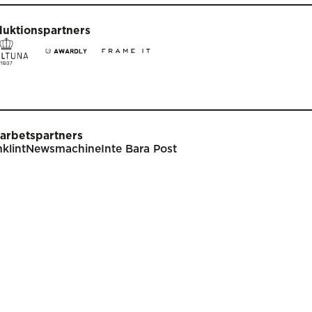
duktionspartners
arbetspartners
klint
Newsmachine
Inte Bara Post
t
Tävla
nare
Tävlingsinformation
klar
Tävlingskategorier
endarium
Specialpriser
p
Frågor & svar
Guldägget
Inlämning
ish
Juryarbetet