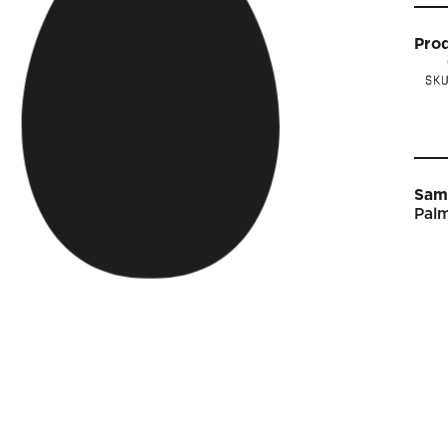
Pro
Sam
Palm
Star
Vin
Arti
Kal
Sho
Om 
Engl