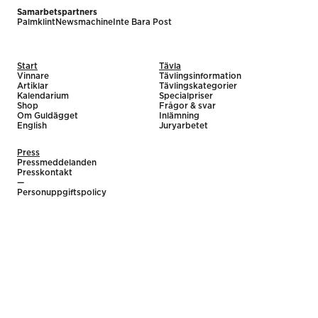
Samarbetspartners
Palmklint
Newsmachine
Inte Bara Post
Start
Tävla
Vinnare
Tävlingsinformation
Artiklar
Tävlingskategorier
Kalendarium
Specialpriser
Shop
Frågor & svar
Om Guldägget
Inlämning
English
Juryarbetet
Press
Pressmeddelanden
Presskontakt
—
Personuppgiftspolicy