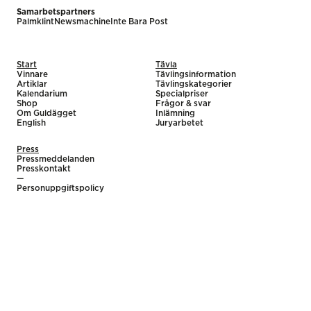
Samarbetspartners
Palmklint
Newsmachine
Inte Bara Post
Start
Tävla
Vinnare
Tävlingsinformation
Artiklar
Tävlingskategorier
Kalendarium
Specialpriser
Shop
Frågor & svar
Om Guldägget
Inlämning
English
Juryarbetet
Press
Pressmeddelanden
Presskontakt
—
Personuppgiftspolicy